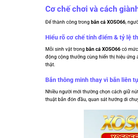
Cơ chế chơi và cách giàn
Để thành công trong
bắn cá XOSO66
, ngư
Hiểu rõ cơ chế tính điểm & tỷ lệ
Mỗi sinh vật trong
bắn cá XOSO66
có mức 
động cộng thưởng cùng hiển thị hiệu ứng á
thật.
Bắn thông minh thay vì bắn liên t
Nhiều người mới thường chọn cách giữ nút 
thuật bắn đón đầu, quan sát hướng di chuyể