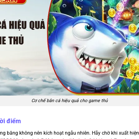
Cơ chế bắn cá hiệu quả cho game thủ
hời điểm
ng băng không nên kích hoạt ngẫu nhiên. Hãy chờ khi xuất hiệ