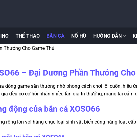
INO
THỂ THAO
BẮN CÁ
NỔ HŨ
HƯỚNG DẪN
K
ần Thưởng Cho Game Thủ
SO66 – Đại Dương Phần Thưởng Cho
ủa dòng game săn thưởng nhờ phong cách chơi lôi cuốn, hiệu ứn
ia đều có cơ hội nhân nhiều lần giá trị thưởng, mang lại cảm 
ng động của bắn cá XOSO66
ơng rộng lớn với hàng chục loại sinh vật biển cùng hàng loạt cấ
t mắt tại bắn cá XOSO66