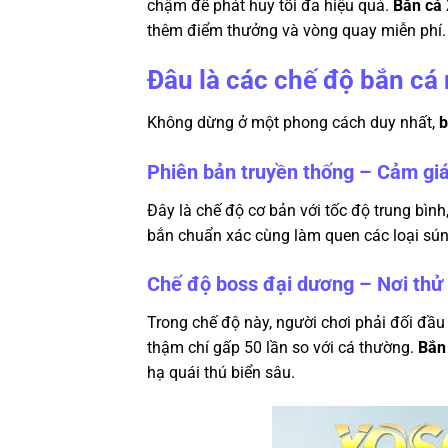
chậm để phát huy tối đa hiệu quả.
Bắn cá
thêm điểm thưởng và vòng quay miễn phí.
Đâu là các chế độ bắn cá
Không dừng ở một phong cách duy nhất,
b
Phiên bản truyền thống – Cảm giá
Đây là chế độ cơ bản với tốc độ trung bìn
bắn chuẩn xác cùng làm quen các loại sún
Chế độ boss đại dương – Nơi thử 
Trong chế độ này, người chơi phải đối đầu 
thậm chí gấp 50 lần so với cá thường.
Bắn
hạ quái thú biển sâu.