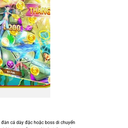
n đàn cá dày đặc hoặc boss di chuyển