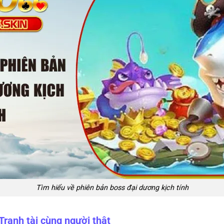
Tìm hiểu về phiên bản boss đại dương kịch tính
Tranh tài cùng người thật