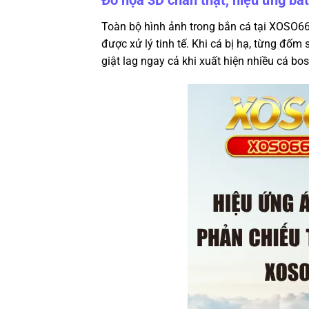
Toàn bộ hình ảnh trong bắn cá tại XOSO66
được xử lý tinh tế. Khi cá bị hạ, từng đố
giật lag ngay cả khi xuất hiện nhiều cá bos