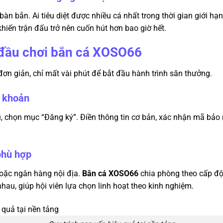
bàn bắn. Ai tiêu diệt được nhiều cá nhất trong thời gian giới h
hiến trận đấu trở nên cuốn hút hơn bao giờ hết.
đầu chơi bắn cá XOSO66
ơn giản, chỉ mất vài phút để bắt đầu hành trình săn thưởng.
i khoản
, chọn mục “Đăng ký”. Điền thông tin cơ bản, xác nhận mã bảo 
phù hợp
hoặc ngân hàng nội địa.
Bắn cá XOSO66
chia phòng theo cấp độ:
u, giúp hội viên lựa chọn linh hoạt theo kinh nghiệm.