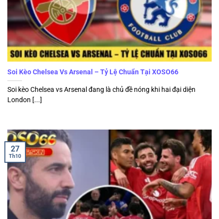
Soi Kèo Chelsea Vs Arsenal – Tỷ Lệ Chuẩn Tại XOSO66
Soi kèo Chelsea vs Arsenal đang là chủ đề nóng khi hai đại diện
London [...]
27
Th10