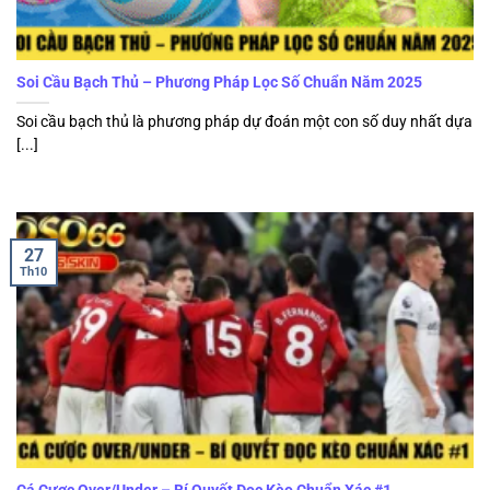
Soi Cầu Bạch Thủ – Phương Pháp Lọc Số Chuẩn Năm 2025
Soi cầu bạch thủ là phương pháp dự đoán một con số duy nhất dựa
[...]
27
Th10