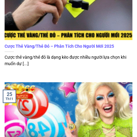
Cược Thẻ Vàng/Thẻ Đỏ – Phân Tích Cho Người Mới 2025
Cược thẻ vàng/thẻ đỏ là dạng kèo được nhiều người lựa chọn khi
muốn dự [...]
25
Th11