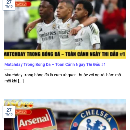
27
Th10
Matchday Trong Bóng Đá – Toàn Cảnh Ngày Thi Đấu #1
Matchday trong bóng đá là cụm từ quen thuộc với người hâm mộ
mỗi khi [...]
27
Th10