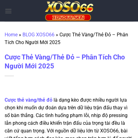
Bỏ
qua
nội
dung
Home
»
BLOG XOSO66
»
Cược Thẻ Vàng/Thẻ Đỏ – Phân
Tích Cho Người Mới 2025
Cược Thẻ Vàng/Thẻ Đỏ – Phân Tích Cho
Người Mới 2025
Cược thẻ vàng/thẻ đỏ
là dạng kèo được nhiều người lựa
chọn khi muốn dự đoán dựa trên dữ liệu trận đấu thay vì
số bàn thắng. Các tình huống phạm lỗi, nhịp độ pressing
lẫn phong cách điều khiển trận đấu của trọng tài đều là
căn cứ quan trọng. Với nguồn dữ liệu lớn từ XOSO66, bài