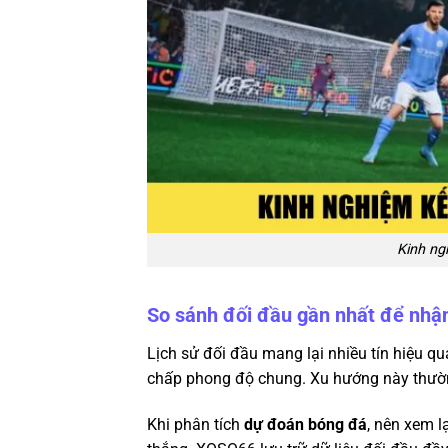
Kinh ng
So sánh đối đầu gần nhất để nhậ
Lịch sử đối đầu mang lại nhiều tín hiệu q
chấp phong độ chung. Xu hướng này thường 
Khi phân tích
dự đoán bóng đá
, nên xem l