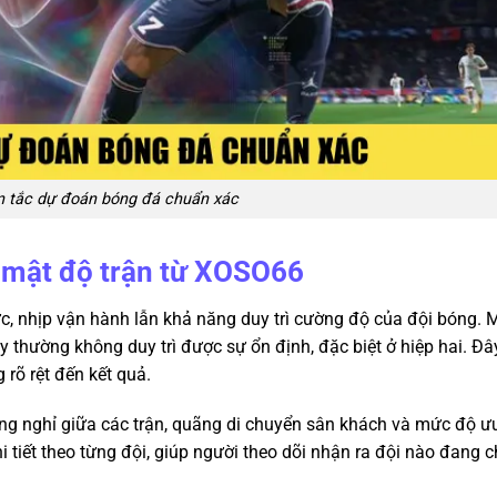
 tắc dự đoán bóng đá chuẩn xác
và mật độ trận từ XOSO66
lực, nhịp vận hành lẫn khả năng duy trì cường độ của đội bóng. 
y thường không duy trì được sự ổn định, đặc biệt ở hiệp hai. Đâ
 rõ rệt đến kết quả.
ảng nghỉ giữa các trận, quãng di chuyển sân khách và mức độ ư
i tiết theo từng đội, giúp người theo dõi nhận ra đội nào đang c