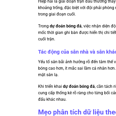
Hiệp hai là giai đoạn trận đấu thường thay 
khoảng trống, đặc biệt với đội phải phòng
trong giai đoạn cuối.
Trong
dự đoán bóng đá
, việc nhận diện đ
mốc thời gian ghi bàn được hiển thị chi ti
cuối trận.
Tác động của sân nhà và sân khá
Yếu tố sân bãi ảnh hưởng rõ đến tâm thế và
bóng cao hơn, ít mắc sai lầm cá nhân hơn.
mặt sân lạ.
Khi triển khai
dự đoán bóng đá
, cần tách 
cung cấp thống kê rõ ràng cho từng bối cả
đấu khác nhau.
Mẹo phân tích dữ liệu th