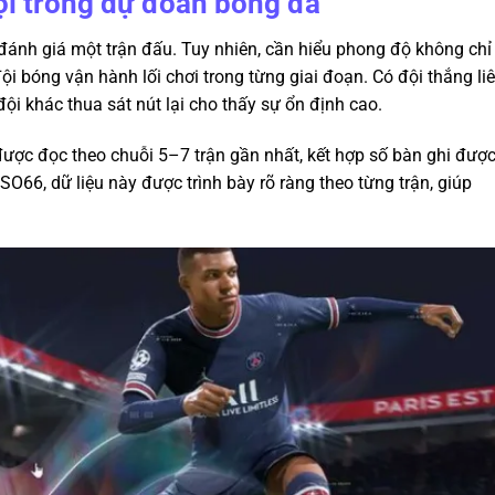
ội trong dự đoán bóng đá
đánh giá một trận đấu. Tuy nhiên, cần hiểu phong độ không chỉ
i bóng vận hành lối chơi trong từng giai đoạn. Có đội thắng li
ội khác thua sát nút lại cho thấy sự ổn định cao.
được đọc theo chuỗi 5–7 trận gần nhất, kết hợp số bàn ghi được
SO66, dữ liệu này được trình bày rõ ràng theo từng trận, giúp