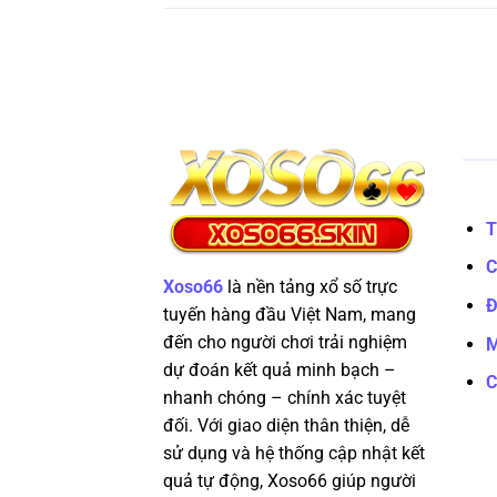
T
C
Xoso66
là nền tảng xổ số trực
Đ
tuyến hàng đầu Việt Nam, mang
đến cho người chơi trải nghiệm
M
dự đoán kết quả minh bạch –
C
nhanh chóng – chính xác tuyệt
đối. Với giao diện thân thiện, dễ
sử dụng và hệ thống cập nhật kết
quả tự động, Xoso66 giúp người