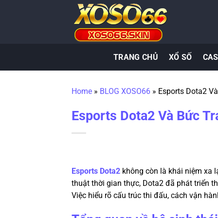
Bỏ
qua
nội
dung
TRANG CHỦ
XỔ SỐ
CAS
Home
»
BLOG XOSO66
»
Esports Dota2 V
Esports Dota2 Và Bức T
Esports Dota2
không còn là khái niệm xa l
thuật thời gian thực, Dota2 đã phát triển 
Việc hiểu rõ cấu trúc thi đấu, cách vận h