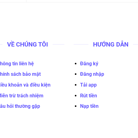
VỀ CHÚNG TÔI
HƯỚNG DẪN
hông tin liên hệ
Đăng ký
hính sách bảo mật
Đăng nhập
iều khoản và điều kiện
Tải app
iễn trừ trách nhiệm
Rút tiền
âu hỏi thường gặp
Nạp tiền