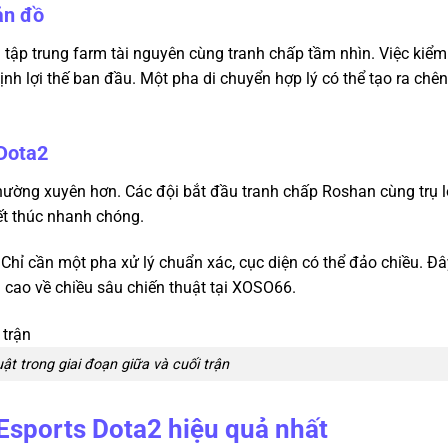
ản đồ
tập trung farm tài nguyên cùng tranh chấp tầm nhìn. Việc kiểm
nh lợi thế ban đầu. Một pha di chuyển hợp lý có thể tạo ra chê
 Dota2
 thường xuyên hơn. Các đội bắt đầu tranh chấp Roshan cùng trụ l
kết thúc nhanh chóng.
ét. Chỉ cần một pha xử lý chuẩn xác, cục diện có thể đảo chiều. Đ
cao về chiều sâu chiến thuật tại XOSO66.
ật trong giai đoạn giữa và cuối trận
Esports Dota2 hiệu quả nhất