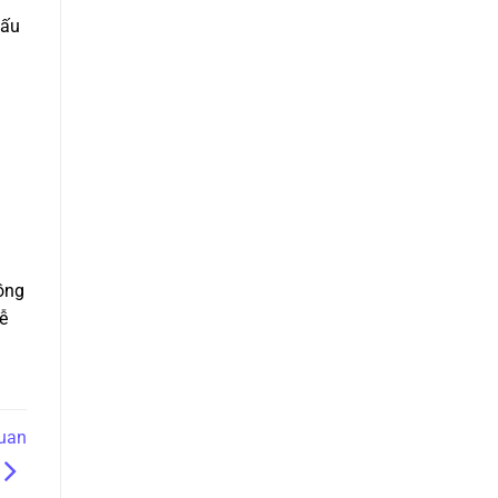
đấu
đồng
dễ
uan