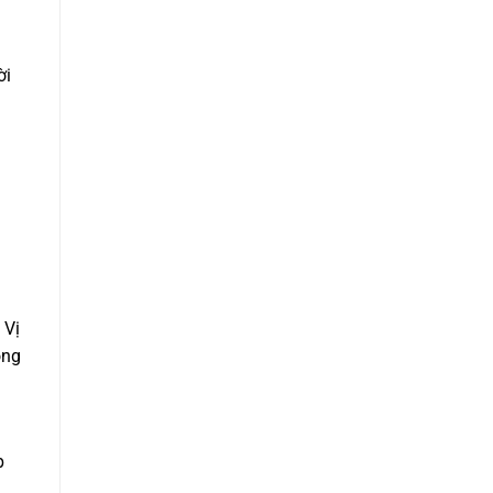
ời
 Vị
ồng
p