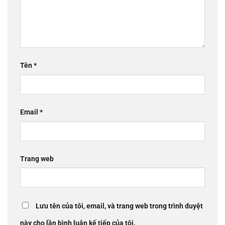
Tên
*
Email
*
Trang web
Lưu tên của tôi, email, và trang web trong trình duyệt
này cho lần bình luận kế tiếp của tôi.