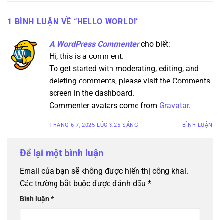
1 BÌNH LUẬN VỀ “
HELLO WORLD!
”
A WordPress Commenter
cho biết:
Hi, this is a comment.
To get started with moderating, editing, and
deleting comments, please visit the Comments
screen in the dashboard.
Commenter avatars come from
Gravatar
.
THÁNG 6 7, 2025 LÚC 3:25 SÁNG
BÌNH LUẬN
Để lại một bình luận
Email của bạn sẽ không được hiển thị công khai.
Các trường bắt buộc được đánh dấu
*
Bình luận
*