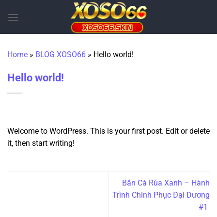
Bỏ
qua
nội
dung
Home
»
BLOG XOSO66
»
Hello world!
Hello world!
Welcome to WordPress. This is your first post. Edit or delete
it, then start writing!
Bắn Cá Rùa Xanh – Hành
Trình Chinh Phục Đại Dương
#1