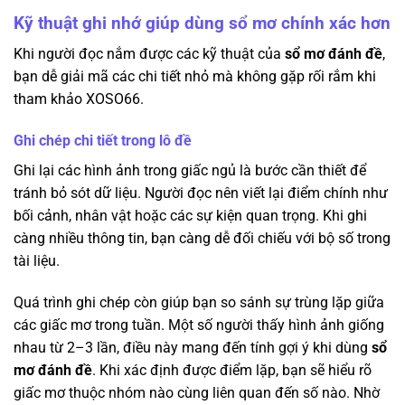
Kỹ thuật ghi nhớ giúp dùng sổ mơ chính xác hơn
Khi người đọc nắm được các kỹ thuật của
sổ mơ đánh đề
,
bạn dễ giải mã các chi tiết nhỏ mà không gặp rối rắm khi
tham khảo XOSO66.
Ghi chép chi tiết trong lô đề
Ghi lại các hình ảnh trong giấc ngủ là bước cần thiết để
tránh bỏ sót dữ liệu. Người đọc nên viết lại điểm chính như
bối cảnh, nhân vật hoặc các sự kiện quan trọng. Khi ghi
càng nhiều thông tin, bạn càng dễ đối chiếu với bộ số trong
tài liệu.
Quá trình ghi chép còn giúp bạn so sánh sự trùng lặp giữa
các giấc mơ trong tuần. Một số người thấy hình ảnh giống
nhau từ 2–3 lần, điều này mang đến tính gợi ý khi dùng
sổ
mơ đánh đề
. Khi xác định được điểm lặp, bạn sẽ hiểu rõ
giấc mơ thuộc nhóm nào cùng liên quan đến số nào. Nhờ