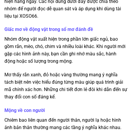
hiện hằng ngày. Các nội dung dưới đây được chia theo
nhóm để người đọc dễ quan sát và áp dụng khi dùng tài
liệu tại XOSO66.
Giấc mơ về động vật trong sổ mơ đánh đề
Nhóm động vật xuất hiện trong phần lớn giấc ngủ, bao
gồm rắn, mèo, chó, chim và nhiều loài khác. Khi người mới
gặp các hình ảnh này, bạn cần ghi nhớ màu sắc, hành
động hoặc số lượng trong mộng.
Mơ thấy rắn xanh, đỏ hoặc vàng thường mang ý nghĩa
tách biệt nên việc hiểu đúng từng màu giúp quá trình giải
mã chính xác hơn. Những chi tiết đơn lẻ đôi khi dẫn đến sự
thay đổi con số đáng kể.
Mộng về con người
Chiêm bao liên quan đến người thân, người lạ hoặc hình
ảnh bản thân thường mang các tầng ý nghĩa khác nhau.