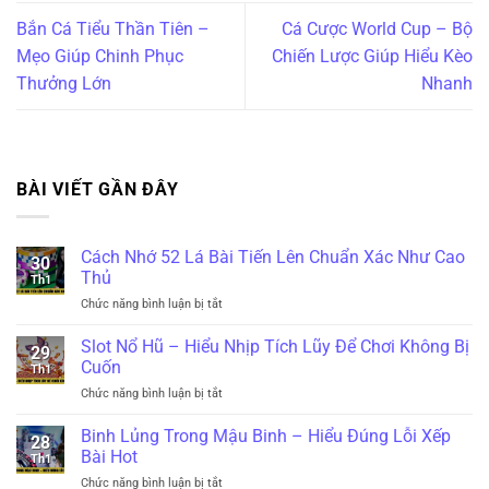
Bắn Cá Tiểu Thần Tiên –
Cá Cược World Cup – Bộ
Mẹo Giúp Chinh Phục
Chiến Lược Giúp Hiểu Kèo
Thưởng Lớn
Nhanh
BÀI VIẾT GẦN ĐÂY
Cách Nhớ 52 Lá Bài Tiến Lên Chuẩn Xác Như Cao
30
Thủ
Th1
ở
Chức năng bình luận bị tắt
Cách
Nhớ
Slot Nổ Hũ – Hiểu Nhịp Tích Lũy Để Chơi Không Bị
29
52
Cuốn
Th1
Lá
ở
Chức năng bình luận bị tắt
Bài
Slot
Tiến
Nổ
Binh Lủng Trong Mậu Binh – Hiểu Đúng Lỗi Xếp
Lên
28
Hũ
Chuẩn
Bài Hot
Th1
–
Xác
ở
Chức năng bình luận bị tắt
Hiểu
Như