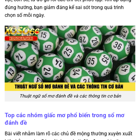
đúng hướng, bạn giảm đáng kể sai sót trong quá trình
chọn số mỗi ngày.
Thuật ngữ sổ mơ đánh đề và các thông tin cơ bản
Top các nhóm giấc mơ phổ biến trong sổ mơ
đánh đề
Bài viết nhằm làm rõ các chủ đề mộng thường xuyên xuất