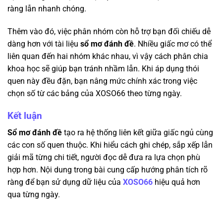
ràng lẫn nhanh chóng.
Thêm vào đó, việc phân nhóm còn hỗ trợ bạn đối chiếu dễ
dàng hơn với tài liệu
sổ mơ đánh đề
. Nhiều giấc mơ có thể
liên quan đến hai nhóm khác nhau, vì vậy cách phân chia
khoa học sẽ giúp bạn tránh nhầm lẫn. Khi áp dụng thói
quen này đều đặn, bạn nâng mức chính xác trong việc
chọn số từ các bảng của XOSO66 theo từng ngày.
Kết luận
Sổ mơ đánh đề
tạo ra hệ thống liên kết giữa giấc ngủ cùng
các con số quen thuộc. Khi hiểu cách ghi chép, sắp xếp lẫn
giải mã từng chi tiết, người đọc dễ đưa ra lựa chọn phù
hợp hơn. Nội dung trong bài cung cấp hướng phân tích rõ
ràng để bạn sử dụng dữ liệu của
XOSO66
hiệu quả hơn
qua từng ngày.