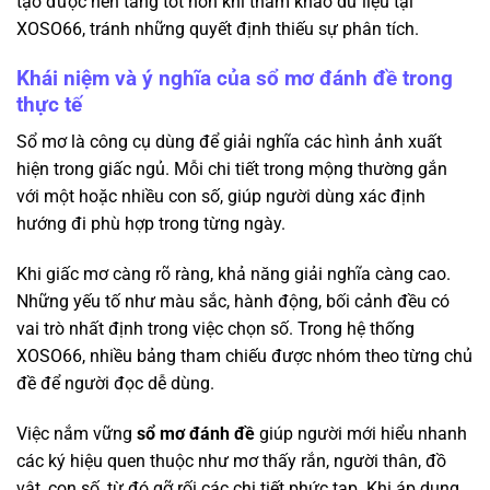
tạo được nền tảng tốt hơn khi tham khảo dữ liệu tại
XOSO66, tránh những quyết định thiếu sự phân tích.
Khái niệm và ý nghĩa của sổ mơ đánh đề trong
thực tế
Sổ mơ là công cụ dùng để giải nghĩa các hình ảnh xuất
hiện trong giấc ngủ. Mỗi chi tiết trong mộng thường gắn
với một hoặc nhiều con số, giúp người dùng xác định
hướng đi phù hợp trong từng ngày.
Khi giấc mơ càng rõ ràng, khả năng giải nghĩa càng cao.
Những yếu tố như màu sắc, hành động, bối cảnh đều có
vai trò nhất định trong việc chọn số. Trong hệ thống
XOSO66, nhiều bảng tham chiếu được nhóm theo từng chủ
đề để người đọc dễ dùng.
Việc nắm vững
sổ mơ đánh đề
giúp người mới hiểu nhanh
các ký hiệu quen thuộc như mơ thấy rắn, người thân, đồ
vật, con số, từ đó gỡ rối các chi tiết phức tạp. Khi áp dụng