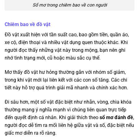
Sổ mơ trong chiêm bao về con người
Chiêm bao về đồ vật
Đồ vật xuất hiện với tần suất cao, bao gồm tiền, quần áo,
xe cộ, điện thoại và nhiều vật dụng quen thuộc khác. Khi
người đọc thấy những vật này trong mộng, bạn nên ghi
nhớ tình trạng mới, cũ hoặc màu sắc cụ thể.
Mơ thấy đồ vật hư hỏng thường gắn với nhóm số giảm,
trong khi vật mới lại liên kết với các con số tăng. Các chi
tiết này hỗ trợ quá trình giải mã nhanh và chính xác hơn.
Đi sâu hơn, một số vật đặc biệt như nhẫn, vòng, chìa khóa
thường mang ý nghĩa mạnh vì chúng liên quan trực tiếp
đến quyết định cá nhân. Khi giải thích theo
sổ mơ đánh đề
,
người đọc dễ tìm ra mối liên hệ giữa vật và số, đặc biệt nếu
giấc mơ diễn ra rõ ràng.