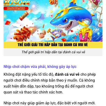
Thế giới giải trí hấp dẫn tại đánh cá vui vẻ
Nhịp chơi chậm vừa phải, không gây áp lực
Không đặt nặng yếu tố tốc độ,
đánh cá vui vẻ
cho phép
người chơi điều chỉnh nhịp bắn theo ý muốn. Cá không
xuất hiện dồn dập, tạo khoảng trống đủ để người chơi
quan sát và thao tác chính xác hơn.
Nhịp chơi này giúp giảm áp lực, đặc biệt với người mới.