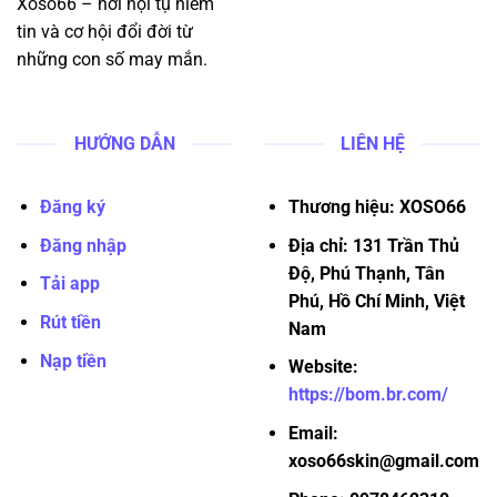
Xoso66 – nơi hội tụ niềm
tin và cơ hội đổi đời từ
những con số may mắn.
HƯỚNG DẪN
LIÊN HỆ
Đăng ký
Thương hiệu: XOSO66
Đăng nhập
Địa chỉ: 131 Trần Thủ
Độ, Phú Thạnh, Tân
Tải app
Phú, Hồ Chí Minh, Việt
Rút tiền
Nam
Nạp tiền
Website:
https://bom.br.com/
Email:
xoso66skin@gmail.com