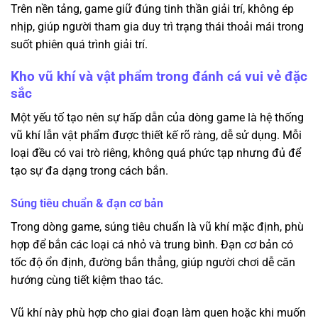
Trên nền tảng, game giữ đúng tinh thần giải trí, không ép
nhịp, giúp người tham gia duy trì trạng thái thoải mái trong
suốt phiên quá trình giải trí.
Kho vũ khí và vật phẩm trong đánh cá vui vẻ đặc
sắc
Một yếu tố tạo nên sự hấp dẫn của dòng game là hệ thống
vũ khí lẫn vật phẩm được thiết kế rõ ràng, dễ sử dụng. Mỗi
loại đều có vai trò riêng, không quá phức tạp nhưng đủ để
tạo sự đa dạng trong cách bắn.
Súng tiêu chuẩn & đạn cơ bản
Trong dòng game, súng tiêu chuẩn là vũ khí mặc định, phù
hợp để bắn các loại cá nhỏ và trung bình. Đạn cơ bản có
tốc độ ổn định, đường bắn thẳng, giúp người chơi dễ căn
hướng cùng tiết kiệm thao tác.
Vũ khí này phù hợp cho giai đoạn làm quen hoặc khi muốn