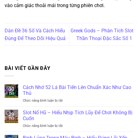
vào cảm giác thoải mái trong từng phiên chơi.
Dàn Đề 36 Số Và Cách Hiểu
Greek Gods – Phân Tích Slot
Đúng Để Theo Dõi Hiệu Quả
Thần Thoại Đặc Sắc Số 1
BÀI VIẾT GẦN ĐÂY
Cách Nhớ 52 Lá Bài Tiến Lên Chuẩn Xác Như Cao
30
Thủ
Th1
ở
Chức năng bình luận bị tắt
Cách
Nhớ
Slot Nổ Hũ – Hiểu Nhịp Tích Lũy Để Chơi Không Bị
29
52
Cuốn
Th1
Lá
ở
Chức năng bình luận bị tắt
Bài
Slot
Tiến
Nổ
Binh Lủng Trong Mậu Binh – Hiểu Đúng Lỗi Xếp
Lên