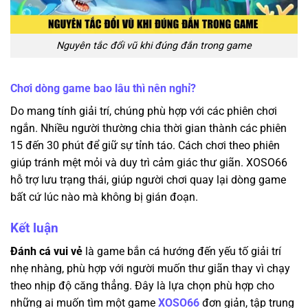
Nguyên tắc đổi vũ khi đúng đắn trong game
Chơi dòng game bao lâu thì nên nghỉ?
Do mang tính giải trí, chúng phù hợp với các phiên chơi
ngắn. Nhiều người thường chia thời gian thành các phiên
15 đến 30 phút để giữ sự tỉnh táo. Cách chơi theo phiên
giúp tránh mệt mỏi và duy trì cảm giác thư giãn. XOSO66
hỗ trợ lưu trạng thái, giúp người chơi quay lại dòng game
bất cứ lúc nào mà không bị gián đoạn.
Kết luận
Đánh cá vui vẻ
là game bắn cá hướng đến yếu tố giải trí
nhẹ nhàng, phù hợp với người muốn thư giãn thay vì chạy
theo nhịp độ căng thẳng. Đây là lựa chọn phù hợp cho
những ai muốn tìm một game
XOSO66
đơn giản, tập trung