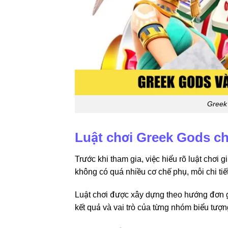
Greek 
Luật chơi Greek Gods chi
Trước khi tham gia, việc hiểu rõ luật chơi
không có quá nhiều cơ chế phụ, mỗi chi tiế
Luật chơi được xây dựng theo hướng đơn g
kết quả và vai trò của từng nhóm biểu tượn