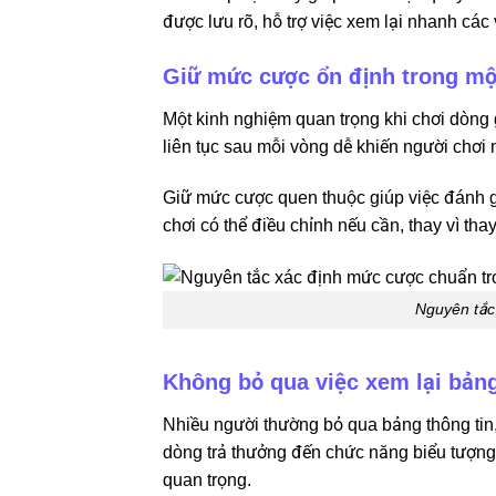
được lưu rõ, hỗ trợ việc xem lại nhanh các
Giữ mức cược ổn định trong m
Một kinh nghiệm quan trọng khi chơi dòng 
liên tục sau mỗi vòng dễ khiến người chơi
Giữ mức cược quen thuộc giúp việc đánh gi
chơi có thể điều chỉnh nếu cần, thay vì thay
Nguyên tắc
Không bỏ qua việc xem lại bản
Nhiều người thường bỏ qua bảng thông tin,
dòng trả thưởng đến chức năng biểu tượng. V
quan trọng.