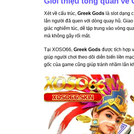
Giới thiệu tổng quan v
Xét về cấu trúc,
Greek Gods
là slot dạng 
lẫn người đã quen với dòng quay hũ. Giao 
giác nghiêm túc, dễ tập trung vào vòng qua
mà không gây rối mắt.
Tại XOSO66,
Greek Gods
được tích hợp vớ
giúp người chơi theo dõi diễn biến liền mạ
gốc của game cũng giúp tránh nhầm lẫn kh