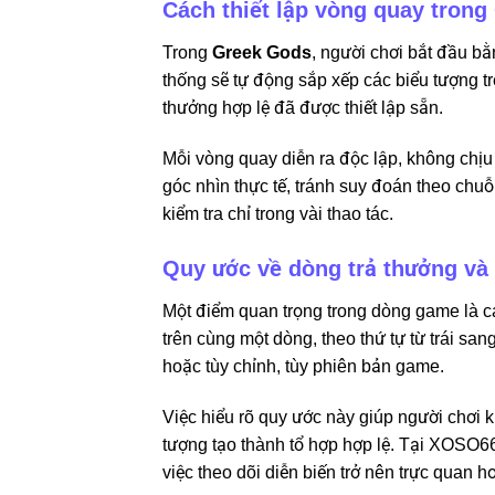
Cách thiết lập vòng quay tron
Trong
Greek Gods
, người chơi bắt đầu b
thống sẽ tự động sắp xếp các biểu tượng tr
thưởng hợp lệ đã được thiết lập sẵn.
Mỗi vòng quay diễn ra độc lập, không chịu
góc nhìn thực tế, tránh suy đoán theo chuỗ
kiểm tra chỉ trong vài thao tác.
Quy ước về dòng trả thưởng và 
Một điểm quan trọng trong dòng game là cá
trên cùng một dòng, theo thứ tự từ trái san
hoặc tùy chỉnh, tùy phiên bản game.
Việc hiểu rõ quy ước này giúp người chơi 
tượng tạo thành tổ hợp hợp lệ. Tại XOSO66
việc theo dõi diễn biến trở nên trực quan h