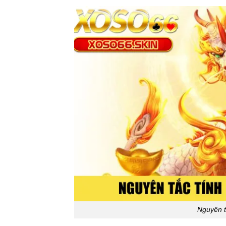
Nguyên t