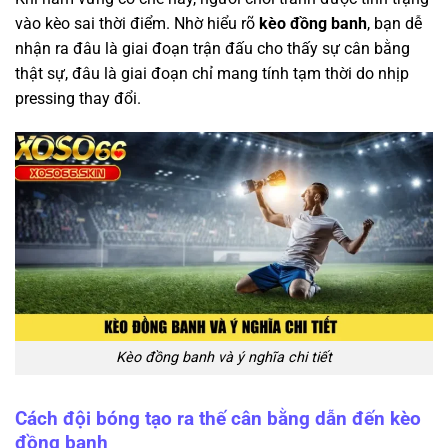
vào kèo sai thời điểm. Nhờ hiểu rõ
kèo đồng banh
, bạn dễ
nhận ra đâu là giai đoạn trận đấu cho thấy sự cân bằng
thật sự, đâu là giai đoạn chỉ mang tính tạm thời do nhịp
pressing thay đổi.
Kèo đồng banh và ý nghĩa chi tiết
Cách đội bóng tạo ra thế cân bằng dẫn đến kèo
đồng banh