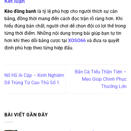
Kết luận
Kèo đồng banh
là tỷ lệ phù hợp cho người thích sự cân
bằng, đồng thời mang đến cách đọc trận rõ ràng hơn. Khi
hiểu đúng bản chất, người chơi dễ chọn đội có lợi thế trong
từng thời điểm. Những nội dung trong bài giúp bạn tự tin
hơn khi theo dõi bảng cược tại
XOSO66
và đưa ra quyết
định phù hợp theo từng hiệp đấu.
Bắn Cá Tiểu Thần Tiên –
Nổ Hũ Ai Cập – Kinh Nghiệm
Mẹo Giúp Chinh Phục
Dễ Trúng Từ Cao Thủ Số 1
Thưởng Lớn
BÀI VIẾT GẦN ĐÂY