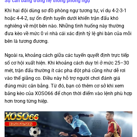
Sự cân bằng trong hệ thống phòng ngự
Khi hai đội dùng sơ đồ phòng ngự tương tự, ví dụ 4-2-3-1
hoặc 4-4-2, sự ổn định tuyến dưới khiến trận đấu khó
nghiêng về một bên nào. Những tình huống này thường
đưa kèo về mức 0 vì nhà cái xác định tỷ lệ ghi bàn của mỗi
bên là tương đương.
Ngoài ra, khoảng cách giữa các tuyến quyết định trực tiếp
số cơ hội xuất hiện. Khi khoảng cách duy trì ở mức 25–30
mét, trận đấu thường ít các pha đột phá cũng như dễ rơi
vào thế giằng co. Điều này hỗ trợ người chơi đánh giá
đúng mức cân bằng. Từ đó, bạn có thêm cơ sở khi xem
bảng kèo của XOSO66 để chọn thời điểm vào lệnh phù hợp
hơn trong từng hiệp.