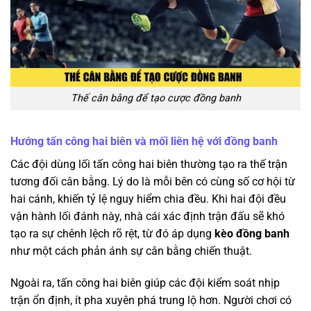
Thế cân bằng để tạo cược đồng banh
Hướng tấn công hai biên và mối liên hệ với đồng banh
Các đội dùng lối tấn công hai biên thường tạo ra thế trận
tương đối cân bằng. Lý do là mỗi bên có cùng số cơ hội từ
hai cánh, khiến tỷ lệ nguy hiểm chia đều. Khi hai đội đều
vận hành lối đánh này, nhà cái xác định trận đấu sẽ khó
tạo ra sự chênh lệch rõ rệt, từ đó áp dụng
kèo đồng banh
như một cách phản ánh sự cân bằng chiến thuật.
Ngoài ra, tấn công hai biên giúp các đội kiểm soát nhịp
trận ổn định, ít pha xuyên phá trung lộ hơn. Người chơi có