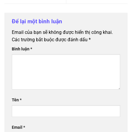
Để lại một bình luận
Email của bạn sẽ không được hiển thị công khai.
Các trường bắt buộc được đánh dấu
*
Bình luận
*
Tên
*
Email
*