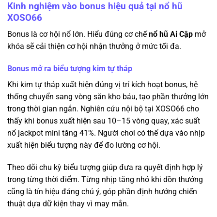
Kinh nghiệm vào bonus hiệu quả tại nổ hũ
XOSO66
Bonus là cơ hội nổ lớn. Hiểu đúng cơ chế
nổ hũ Ai Cập
mở
khóa sẽ cải thiện cơ hội nhận thưởng ở mức tối đa.
Bonus mở ra biểu tượng kim tự tháp
Khi kim tự tháp xuất hiện đúng vị trí kích hoạt bonus, hệ
thống chuyển sang vòng săn kho báu, tạo phần thưởng lớn
trong thời gian ngắn. Nghiên cứu nội bộ tại XOSO66 cho
thấy khi bonus xuất hiện sau 10–15 vòng quay, xác suất
nổ jackpot mini tăng 41%. Người chơi có thể dựa vào nhịp
xuất hiện biểu tượng này để đo lường cơ hội.
Theo dõi chu kỳ biểu tượng giúp đưa ra quyết định hợp lý
trong từng thời điểm. Từng nhịp tăng nhỏ khi dồn thưởng
cũng là tín hiệu đáng chú ý, góp phần định hướng chiến
thuật dựa dữ kiện thay vì may mắn.