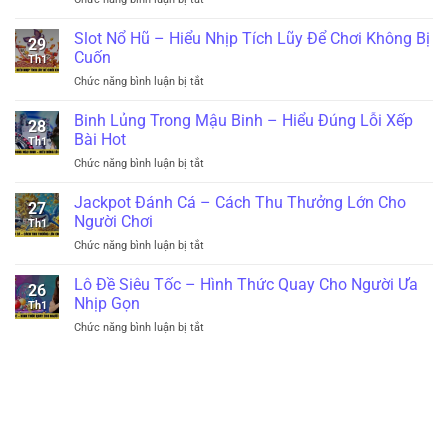
Cách
Nhớ
Slot Nổ Hũ – Hiểu Nhịp Tích Lũy Để Chơi Không Bị
29
52
Cuốn
Th1
Lá
ở
Chức năng bình luận bị tắt
Bài
Slot
Tiến
Nổ
Binh Lủng Trong Mậu Binh – Hiểu Đúng Lỗi Xếp
Lên
28
Hũ
Chuẩn
Bài Hot
Th1
–
Xác
ở
Chức năng bình luận bị tắt
Hiểu
Như
Binh
Nhịp
Cao
Lủng
Jackpot Đánh Cá – Cách Thu Thưởng Lớn Cho
Tích
Thủ
27
Trong
Lũy
Người Chơi
Th1
Mậu
Để
ở
Chức năng bình luận bị tắt
Binh
Chơi
Jackpot
–
Không
Đánh
Lô Đề Siêu Tốc – Hình Thức Quay Cho Người Ưa
Hiểu
Bị
26
Cá
Đúng
Nhịp Gọn
Cuốn
Th1
–
Lỗi
ở
Chức năng bình luận bị tắt
Cách
Xếp
Lô
Thu
Bài
Đề
Thưởng
Hot
Siêu
Lớn
Tốc
Cho
–
Người
Hình
Chơi
Thức