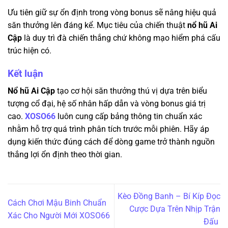
Ưu tiên giữ sự ổn định trong vòng bonus sẽ nâng hiệu quả
săn thưởng lên đáng kể. Mục tiêu của chiến thuật
nổ hũ Ai
Cập
là duy trì đà chiến thắng chứ không mạo hiểm phá cấu
trúc hiện có.
Kết luận
Nổ hũ Ai Cập
tạo cơ hội săn thưởng thú vị dựa trên biểu
tượng cổ đại, hệ số nhân hấp dẫn và vòng bonus giá trị
cao.
XOSO66
luôn cung cấp bảng thông tin chuẩn xác
nhằm hỗ trợ quá trình phân tích trước mỗi phiên. Hãy áp
dụng kiến thức đúng cách để dòng game trở thành nguồn
thắng lợi ổn định theo thời gian.
Kèo Đồng Banh – Bí Kíp Đọc
Cách Chơi Mậu Binh Chuẩn
Cược Dựa Trên Nhịp Trận
Xác Cho Người Mới XOSO66
Đấu